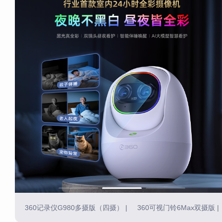
360记录仪G980多摄版（四摄）
|
360可视门铃6Max双摄版
|