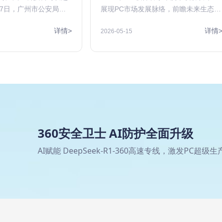
27日，广州市公安局天
展现PC市场发展脉络，前瞻未来生态趋
警情通报》，广州一科
势
详情>
详情
2026-05-15
客组织网络攻击，经国
60集团等安全公司的安
和技术分析，发现该公
击系中国台湾省黑客组
调查掌握，此次发起攻
年来频繁针对中国大陆
的1000余个重要网络系
能源、水电、交通、政
模网络资产探查，搜集
360安全卫士 AI防护全面升级
息和技术情报，并通过
AI赋能 DeepSeek-R1-360高速专线，激发PC超级生
邮件、公开漏洞利用、
自制简易木马程序等低
了多轮次网络攻击。特
该黑客组织针对我境内
和攻击频次均有明显提
图明显，用心极其险恶